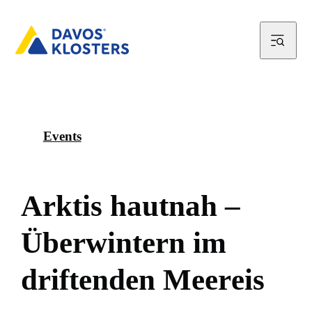
Events
A
r
k
t
i
s
h
a
u
t
n
a
h
–
Ü
b
e
r
w
i
n
t
e
r
n
i
m
d
r
i
f
t
e
n
d
e
n
M
e
e
r
e
i
s