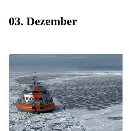
0
3
.
D
e
z
e
m
b
e
r