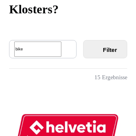
K
l
o
s
t
e
r
s
?
Filter
15
Ergebnisse