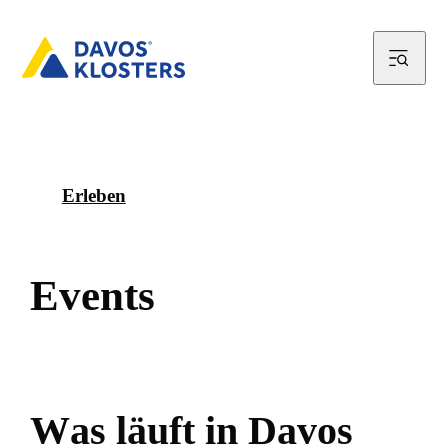
Erleben
E
v
e
n
t
s
W
a
s
l
ä
u
f
t
i
n
D
a
v
o
s