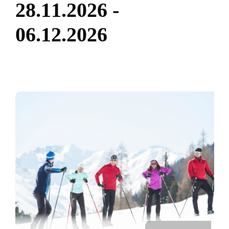
2
8
.
1
1
.
2
0
2
6
-
0
6
.
1
2
.
2
0
2
6