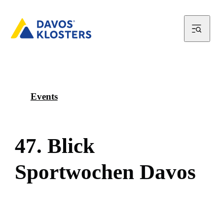
Events
4
7
.
B
l
i
c
k
S
p
o
r
t
w
o
c
h
e
n
D
a
v
o
s