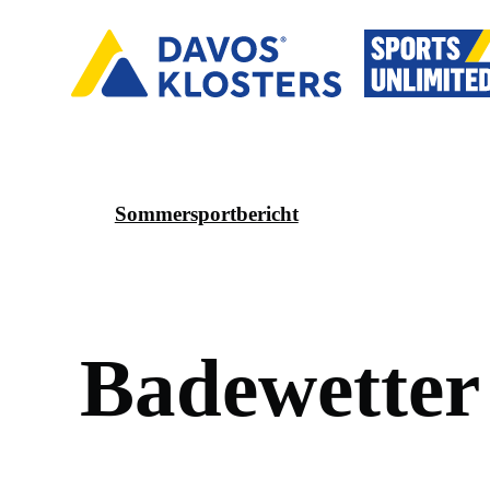
Sommersportbericht
B
a
d
e
w
e
t
t
e
r