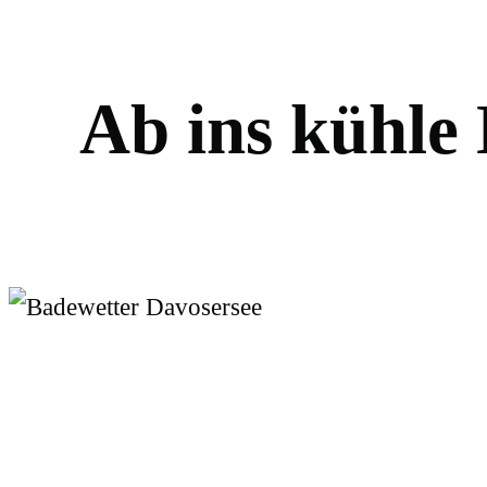
A
b
i
n
s
k
ü
h
l
e