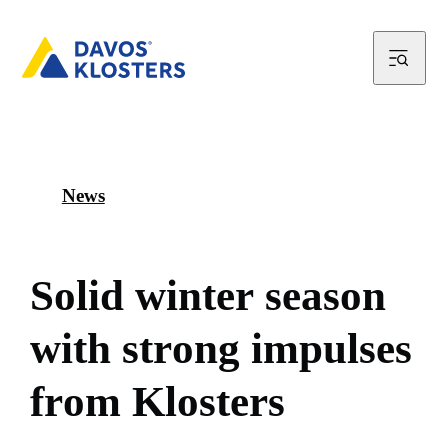
News
S
o
l
i
d
w
i
n
t
e
r
s
e
a
s
o
n
w
i
t
h
s
t
r
o
n
g
i
m
p
u
l
s
e
s
f
r
o
m
K
l
o
s
t
e
r
s