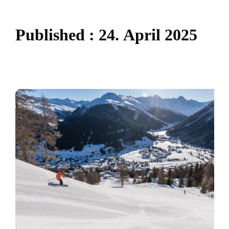
P
u
b
l
i
s
h
e
d
:
2
4
.
A
p
r
i
l
2
0
2
5