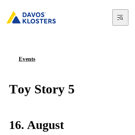
Events
T
o
y
S
t
o
r
y
5
1
6
.
A
u
g
u
s
t