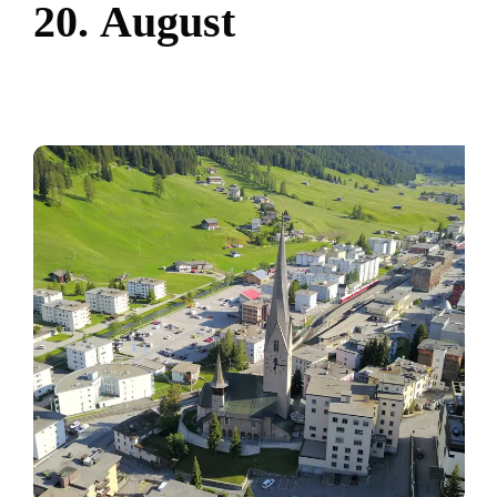
2
0
.
A
u
g
u
s
t