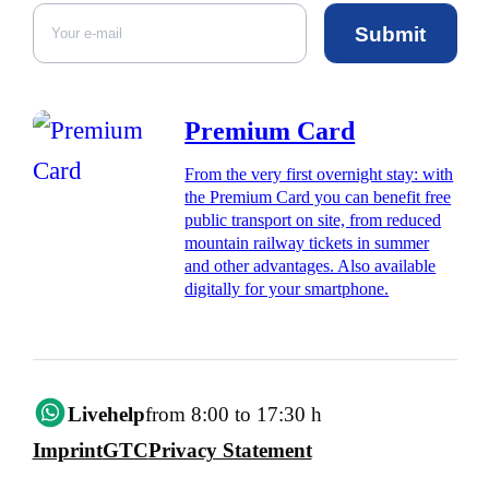
Submit
Premium Card
From the very first overnight stay: with
the Premium Card you can benefit free
public transport on site, from reduced
mountain railway tickets in summer
and other advantages. Also available
digitally for your smartphone.
Livehelp
from 8:00 to 17:30 h
Imprint
GTC
Privacy Statement