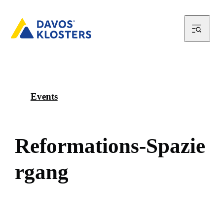
Events
R
e
f
o
r
m
a
t
i
o
n
s
-
S
p
a
z
i
e
r
g
a
n
g