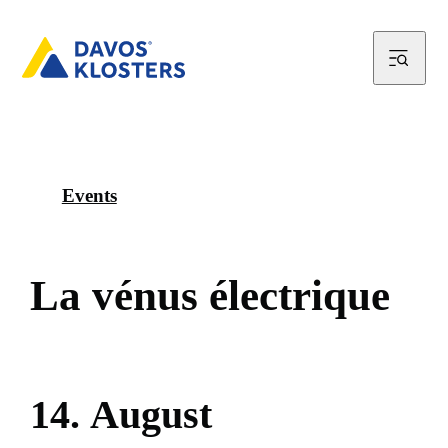
Events
L
a
v
é
n
u
s
é
l
e
c
t
r
i
q
u
e
1
4
.
A
u
g
u
s
t