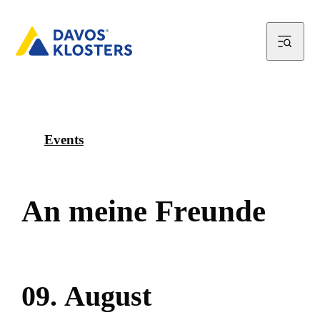
Events
A
n
m
e
i
n
e
F
r
e
u
n
d
e
0
9
.
A
u
g
u
s
t