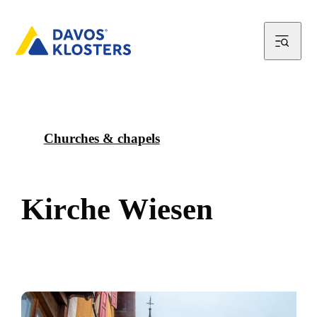
Churches & chapels
K
i
r
c
h
e
W
i
e
s
e
n