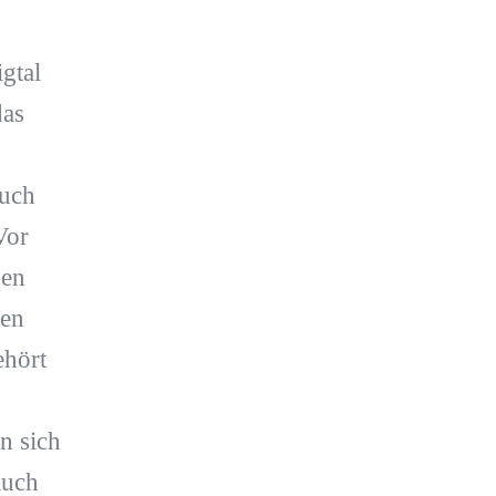
gtal
das
auch
Vor
gen
ten
ehört
n sich
auch