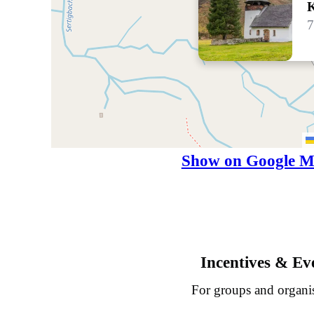
K
7
Show on Google M
Incentives & Ev
For groups and organi