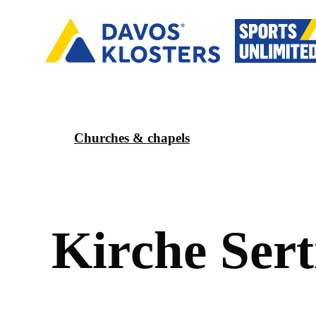
Churches & chapels
K
i
r
c
h
e
S
e
r
t