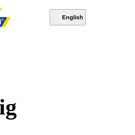
English
i
g