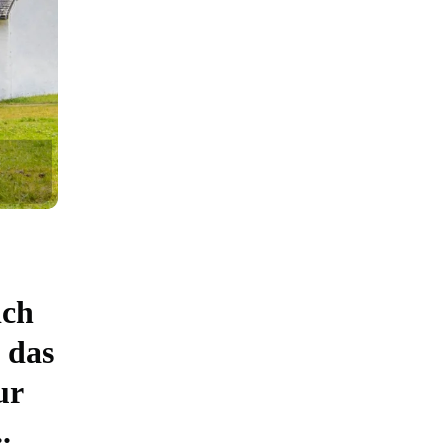
ich
 das
ur
.