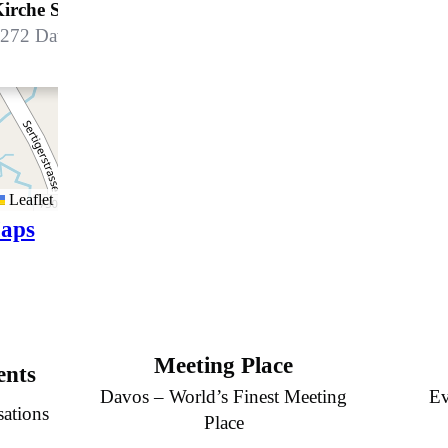
irche Sertig
272 Davos Clavadel
Leaflet
aps
Meeting Place
ents
Davos – World’s Finest Meeting
Ev
sations
Place