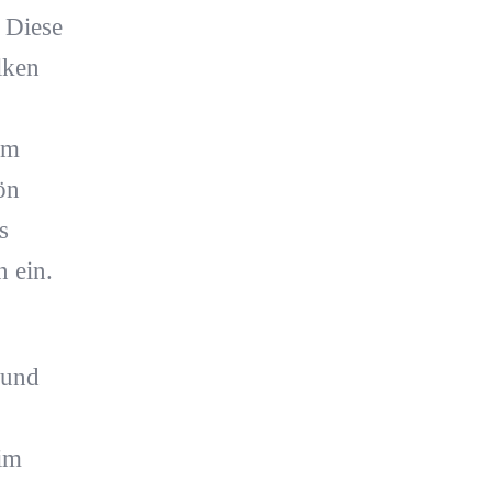
. Diese
lken
em
ön
s
 ein.
 und
im