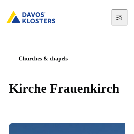
Churches & chapels
K
i
r
c
h
e
F
r
a
u
e
n
k
i
r
c
h