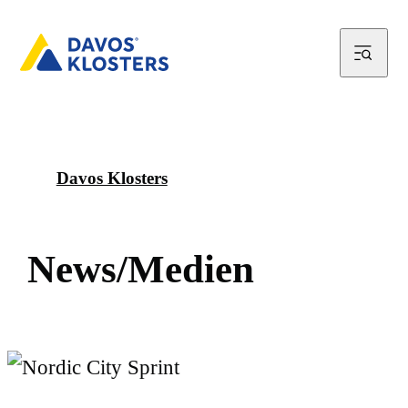
Davos Klosters
N
e
w
s
/
M
e
d
i
e
n