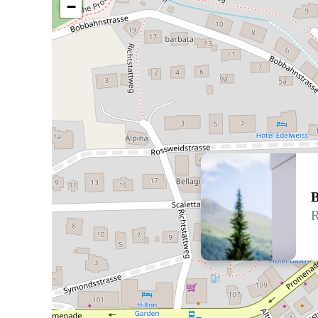
−
B
R