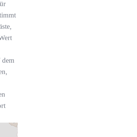
für
stimmt
ste,
Wert
f dem
en,
en
rt