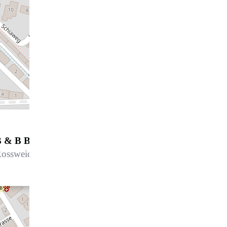
 & B Bellagio Davos
ossweidstrasse 4, 7270 Davos Platz