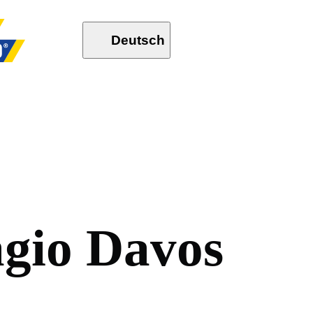
Deutsch
a
g
i
o
D
a
v
o
s