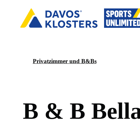
Privatzimmer und B&Bs
B
&
B
B
e
l
l