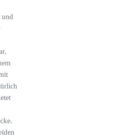
a und
r
ar.
chem
mit
ürlich
etet
cke.
eiden