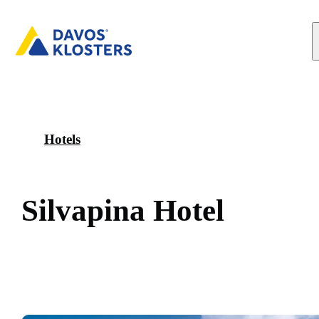
Hotels
S
i
l
v
a
p
i
n
a
H
o
t
e
l