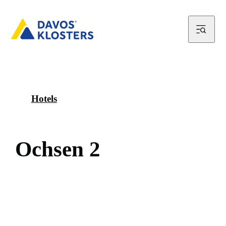
Hotels
O
c
h
s
e
n
2