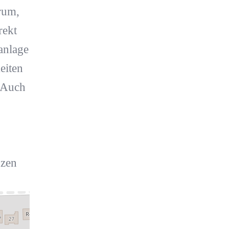
rum,
rekt
anlage
eiten
. Auch
nzen