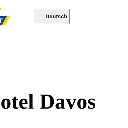
Deutsch
H
o
t
e
l
D
a
v
o
s