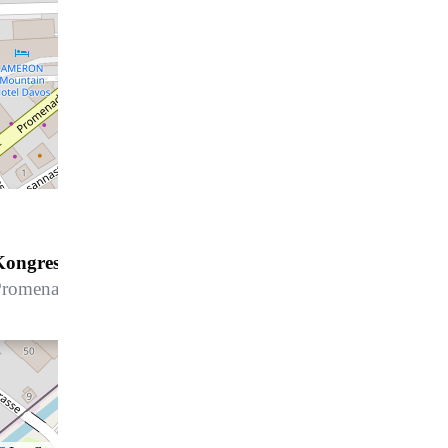
Kongress Hotel Davos
romenade 94, 7270 Davos Platz