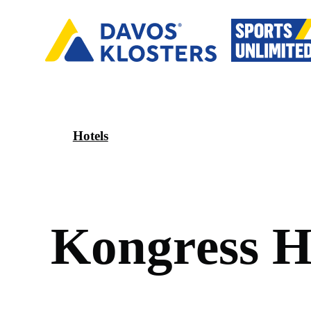
Hotels
K
o
n
g
r
e
s
s