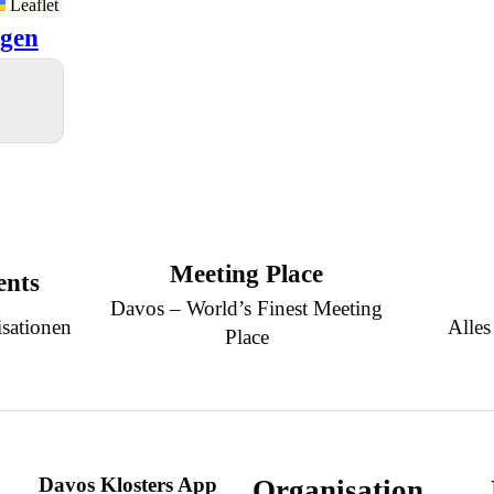
Leaflet
igen
Meeting Place
ents
Davos – World’s Finest Meeting
sationen
Alles
Place
Davos Klosters App
Organisation