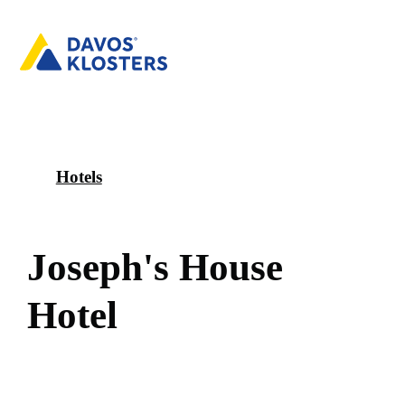
Hotels
J
o
s
e
p
h
'
s
H
o
u
s
e
H
o
t
e
l