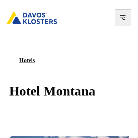
Hotels
H
o
t
e
l
M
o
n
t
a
n
a