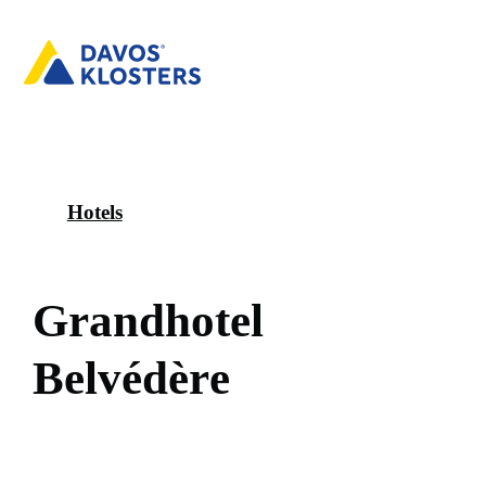
Hotels
G
r
a
n
d
h
o
t
e
l
B
e
l
v
é
d
è
r
e