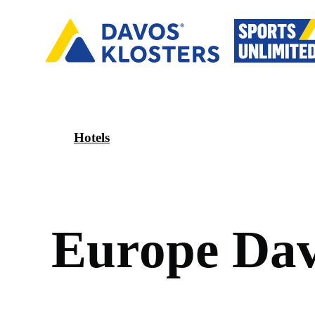
Hotels
E
u
r
o
p
e
D
a