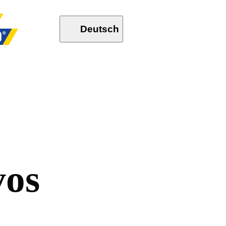
Deutsch
v
o
s