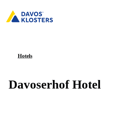
Hotels
D
a
v
o
s
e
r
h
o
f
H
o
t
e
l