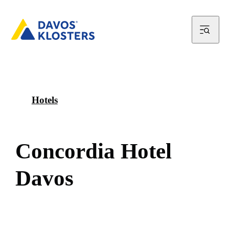
Hotels
C
o
n
c
o
r
d
i
a
H
o
t
e
l
D
a
v
o
s