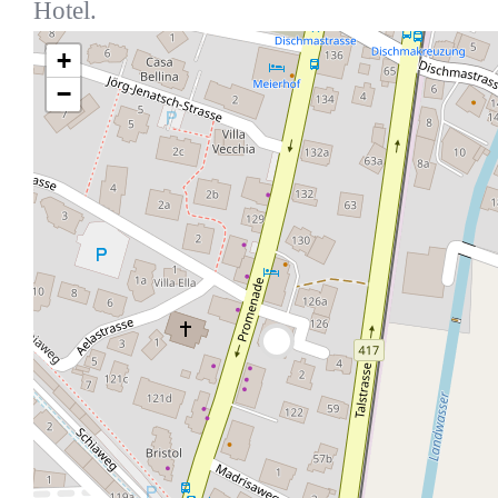
Hotel.
+
−