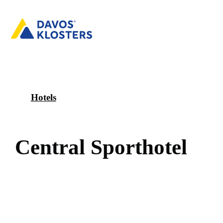
Hotels
C
e
n
t
r
a
l
S
p
o
r
t
h
o
t
e
l