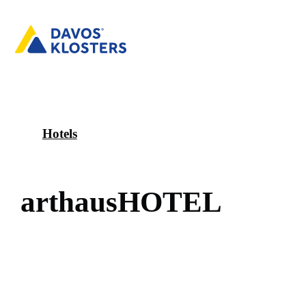
Hotels
a
r
t
h
a
u
s
H
O
T
E
L