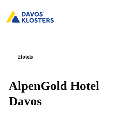
Hotels
A
l
p
e
n
G
o
l
d
H
o
t
e
l
D
a
v
o
s