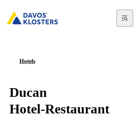
Hotels
D
u
c
a
n
H
o
t
e
l
-
R
e
s
t
a
u
r
a
n
t