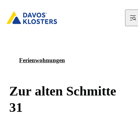
Ferienwohnungen
Z
u
r
a
l
t
e
n
S
c
h
m
i
t
t
e
3
1