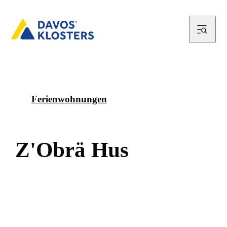
Ferienwohnungen
Z
'
O
b
r
ä
H
u
s