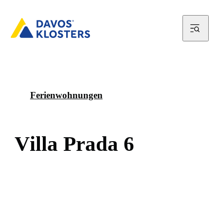
Ferienwohnungen
V
i
l
l
a
P
r
a
d
a
6