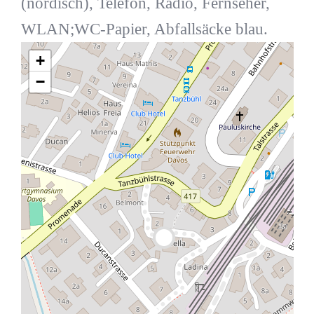
(nordisch), Telefon, Radio, Fernseher,
WLAN;WC-Papier, Abfallsäcke blau.
+
−