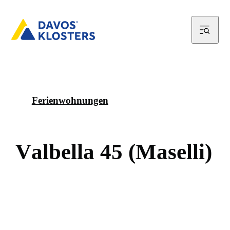
Ferienwohnungen
V
a
l
b
e
l
l
a
4
5
(
M
a
s
e
l
l
i
)