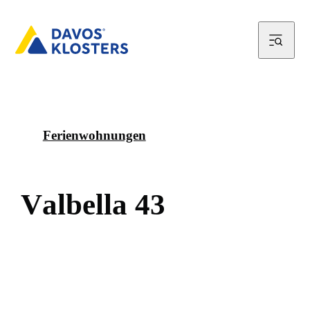
Ferienwohnungen
V
a
l
b
e
l
l
a
4
3