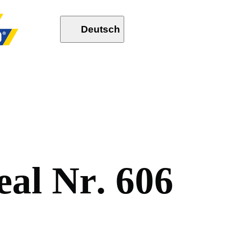
Deutsch
e
a
l
N
r
.
6
0
6