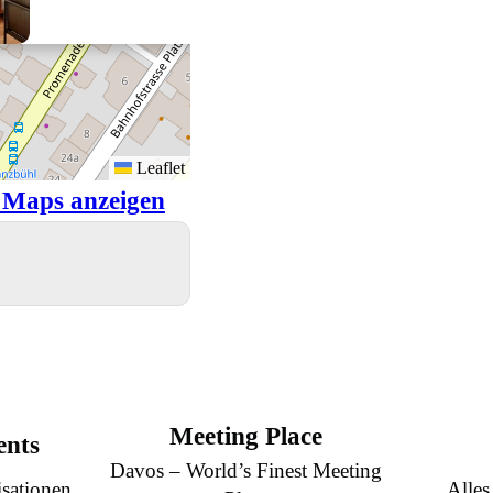
Leaflet
 Maps anzeigen
Meeting Place
ents
Davos – World’s Finest Meeting
sationen
Alles