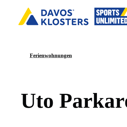
Ferienwohnungen
U
t
o
P
a
r
k
a
r