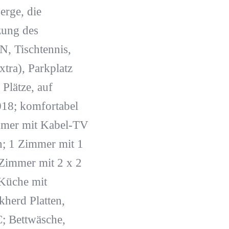
erge, die
zung des
, Tischtennis,
xtra), Parkplatz
 Plätze, auf
018; komfortabel
mmer mit Kabel-TV
n; 1 Zimmer mit 1
Zimmer mit 2 x 2
 Küche mit
kherd Platten,
; Bettwäsche,