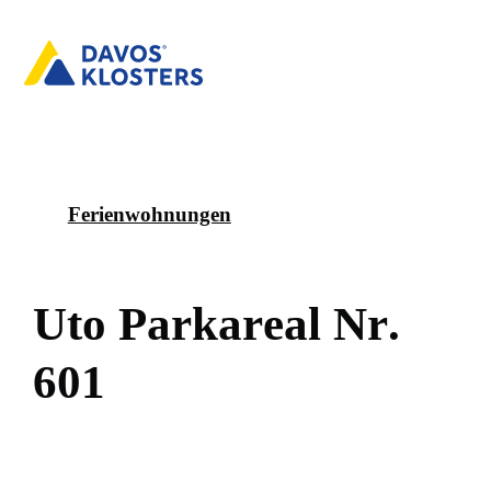
Ferienwohnungen
U
t
o
P
a
r
k
a
r
e
a
l
N
r
.
6
0
1