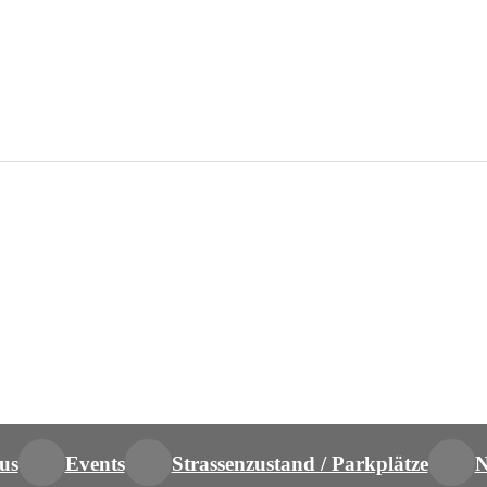
us
Events
Strassenzustand / Parkplätze
N