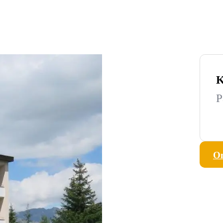
K
P
On