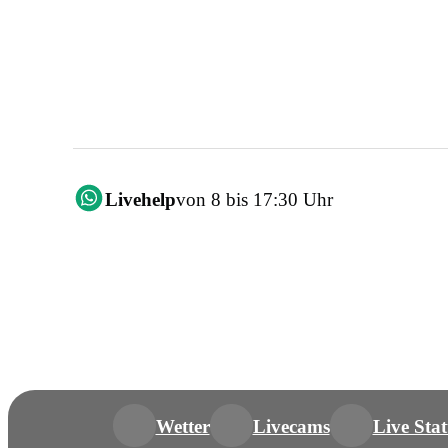
Livehelp
von 8 bis 17:30 Uhr
Wetter
Livecams
Live Stat