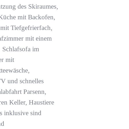
ützung des Skiraumes,
Küche mit Backofen,
it Tiefgefrierfach,
afzimmer mit einem
 Schlafsofa im
r mit
tteewäsche,
TV und schnelles
labfahrt Parsenn,
en Keller, Haustiere
 inklusive sind
nd