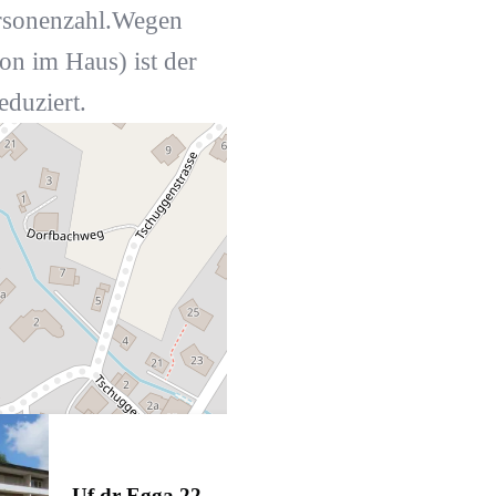
rsonenzahl.Wegen
n im Haus) ist der
duziert.
Uf dr Egga 22