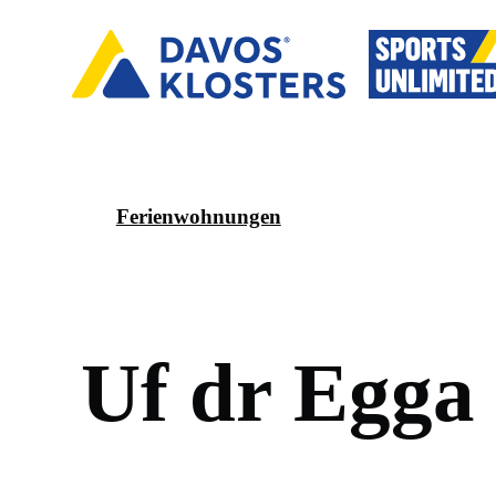
Ferienwohnungen
U
f
d
r
E
g
g
a