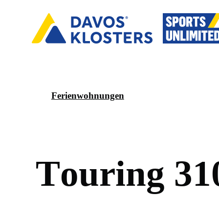
Ferienwohnungen
T
o
u
r
i
n
g
3
1