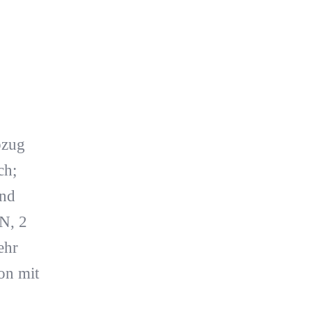
-
bzug
ch;
und
N, 2
ehr
on mit