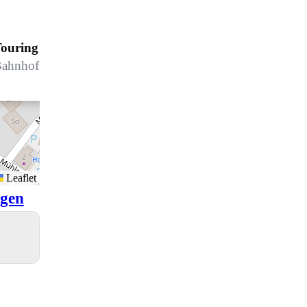
ouring 310
ahnhofstrasse 6, 7260 Davos Dorf
Leaflet
igen