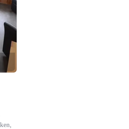
.
ken,