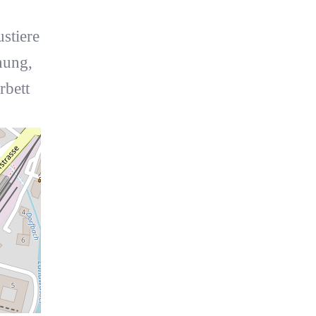
ustiere
nung,
rbett