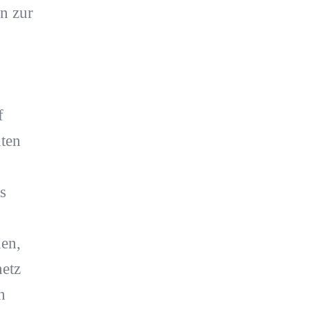
n zur
f
ten
s
nen,
etz
h