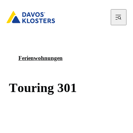
Ferienwohnungen
T
o
u
r
i
n
g
3
0
1