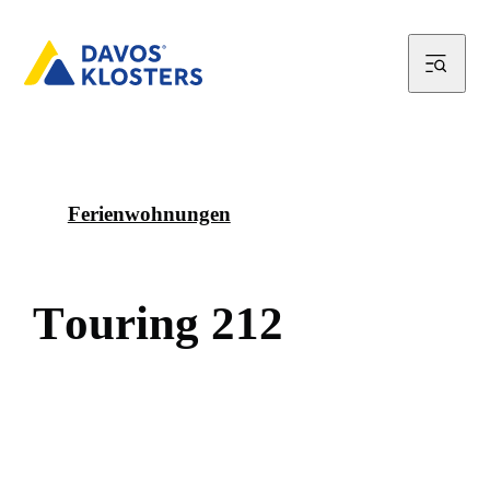
Ferienwohnungen
T
o
u
r
i
n
g
2
1
2