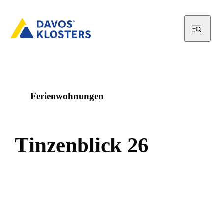
Ferienwohnungen
T
i
n
z
e
n
b
l
i
c
k
2
6