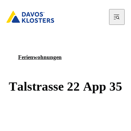
Ferienwohnungen
T
a
l
s
t
r
a
s
s
e
2
2
A
p
p
3
5