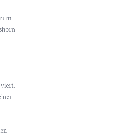
trum
shorn
iert.
einen
ten