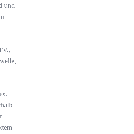
rd und
im
TV.,
elle,
ss.
rhalb
n
ektem