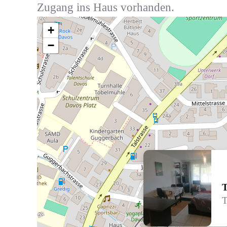
Zugang ins Haus vorhanden.
+
−
T
T