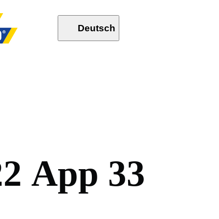
Deutsch
2
2
A
p
p
3
3