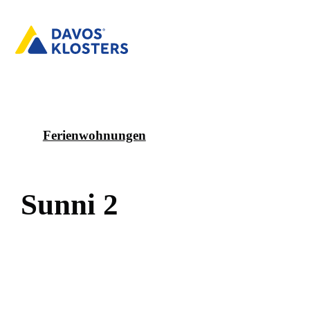
Ferienwohnungen
S
u
n
n
i
2