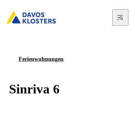
Ferienwohnungen
S
i
n
r
i
v
a
6