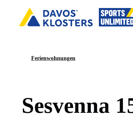
Ferienwohnungen
S
e
s
v
e
n
n
a
1