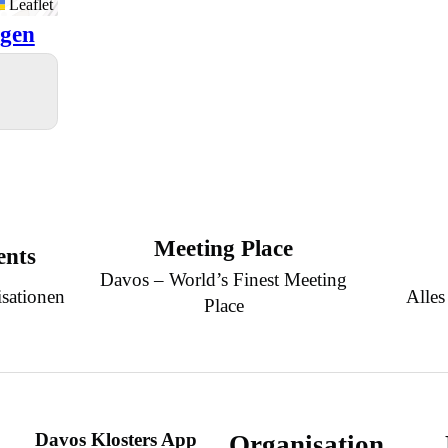
Leaflet
igen
Meeting Place
ents
Davos – World’s Finest Meeting
sationen
Alles
Place
Davos Klosters App
Organisation