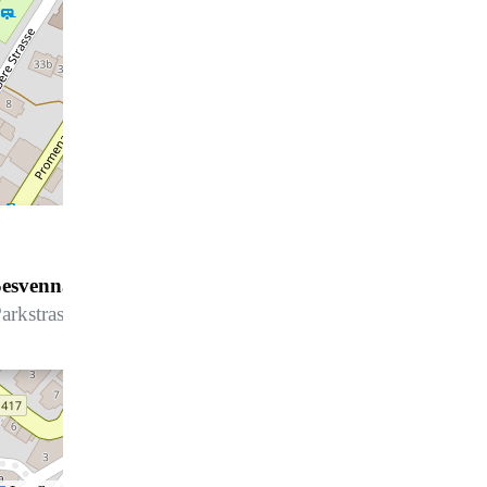
Sesvenna 15
arkstrasse 9, 7270 Davos Platz