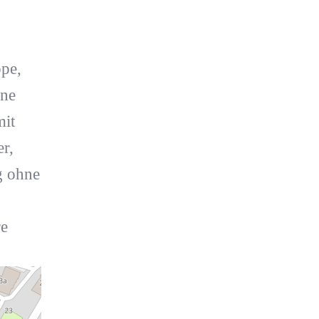
pe,
ene
mit
r,
g ohne
re