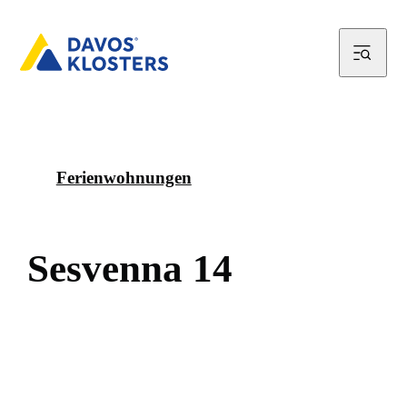
Ferienwohnungen
S
e
s
v
e
n
n
a
1
4