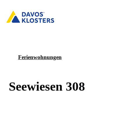
Ferienwohnungen
S
e
e
w
i
e
s
e
n
3
0
8