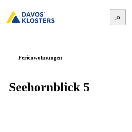
Ferienwohnungen
S
e
e
h
o
r
n
b
l
i
c
k
5