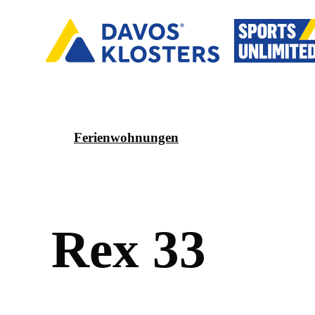
Ferienwohnungen
R
e
x
3
3