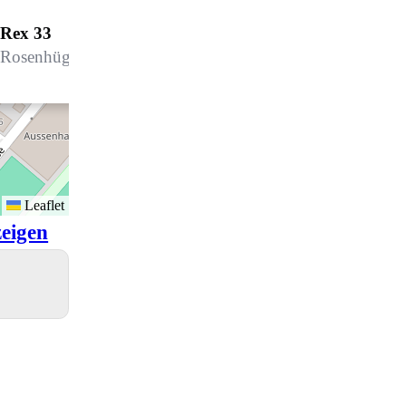
Rex 33
Rosenhügelweg 15, 7270 Davos Platz
Leaflet
eigen