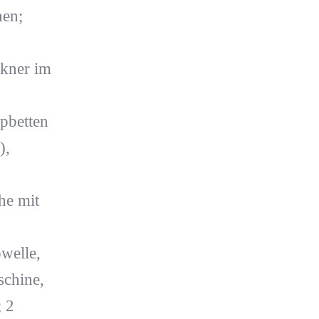
nen;
kner im
pbetten
),
he mit
welle,
schine,
; 2