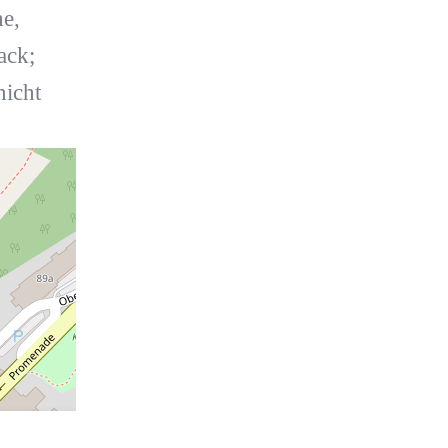
e,
ack;
nicht