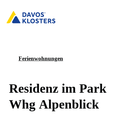
Ferienwohnungen
R
e
s
i
d
e
n
z
i
m
P
a
r
k
W
h
g
A
l
p
e
n
b
l
i
c
k