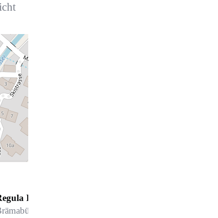
icht
Regula B2
rämabüelstrasse 6, 7270 Davos Platz