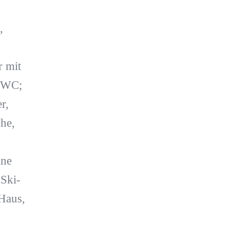
,
r mit
/WC;
r,
he,
ine
Ski-
Haus,