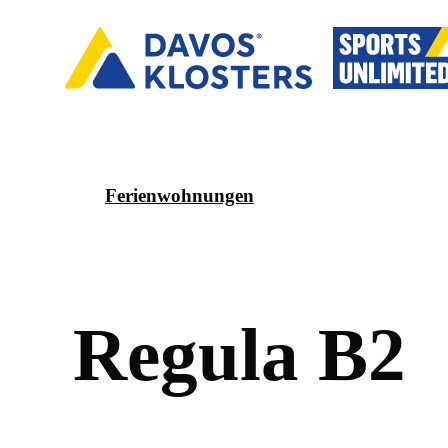
Ferienwohnungen
R
e
g
u
l
a
B
2