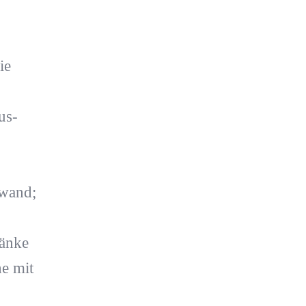
ie
us-
nwand;
änke
e mit